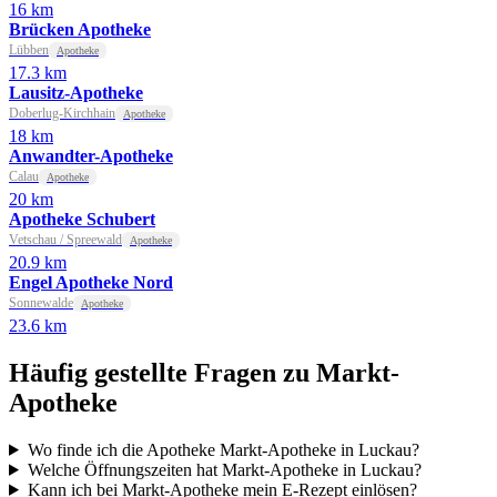
16 km
Brücken Apotheke
Lübben
Apotheke
17.3 km
Lausitz-Apotheke
Doberlug-Kirchhain
Apotheke
18 km
Anwandter-Apotheke
Calau
Apotheke
20 km
Apotheke Schubert
Vetschau / Spreewald
Apotheke
20.9 km
Engel Apotheke Nord
Sonnewalde
Apotheke
23.6 km
Häufig gestellte Fragen zu Markt-
Apotheke
Wo finde ich die Apotheke Markt-Apotheke in Luckau?
Welche Öffnungszeiten hat Markt-Apotheke in Luckau?
Kann ich bei Markt-Apotheke mein E-Rezept einlösen?