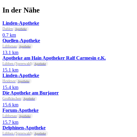
In der Nähe
Linden-Apotheke
Dahlen
Apotheke
0.7 km
Quellen-Apotheke
Lübbenau
Apotheke
13.1 km
Apotheke am Hain Apotheker Ralf Carmesin e.K.
Lübben (Spreewald)
Apotheke
15.1 km
Linden-Apotheke
Heidesee
Apotheke
15.4 km
Die Apotheke am Burjauer
Großräschen
Apotheke
15.6 km
Forum-Apotheke
Lübbenau
Apotheke
15.7 km
Delphinen-Apotheke
Lübben (Spreewald)
Apotheke