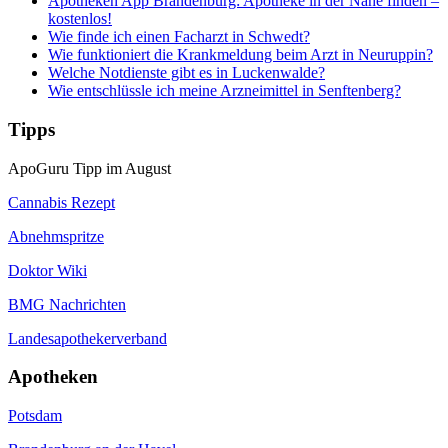
Apotheken App Brandenburg: Apotheke in der Nähe finden –
kostenlos!
Wie finde ich einen Facharzt in Schwedt?
Wie funktioniert die Krankmeldung beim Arzt in Neuruppin?
Welche Notdienste gibt es in Luckenwalde?
Wie entschlüssle ich meine Arzneimittel in Senftenberg?
Tipps
ApoGuru Tipp im August
Cannabis Rezept
Abnehmspritze
Doktor Wiki
BMG Nachrichten
Landesapothekerverband
Apotheken
Potsdam