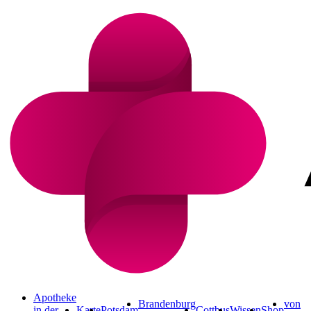
Apotheke
Brandenburg
von
in der
Karte
Potsdam
Cottbus
Wissen
Shop