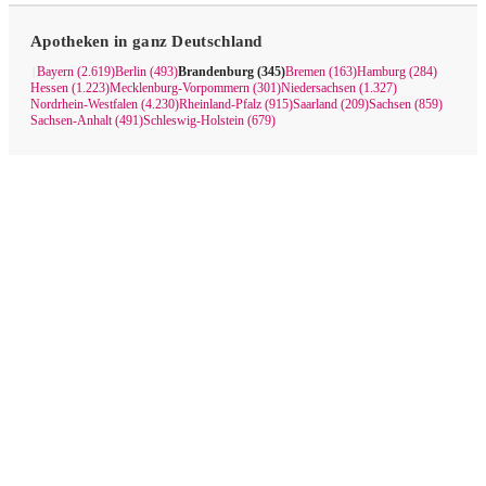
Apotheken in ganz Deutschland
Bayern (2.619)
Berlin (493)
Brandenburg (345)
Bremen (163)
Hamburg (284)
|
Hessen (1.223)
Mecklenburg-Vorpommern (301)
Niedersachsen (1.327)
Nordrhein-Westfalen (4.230)
Rheinland-Pfalz (915)
Saarland (209)
Sachsen (859)
Sachsen-Anhalt (491)
Schleswig-Holstein (679)