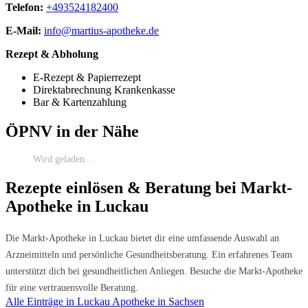
Telefon:
+493524182400
E-Mail:
info@martius-apotheke.de
Rezept & Abholung
E-Rezept & Papierrezept
Direktabrechnung Krankenkasse
Bar & Kartenzahlung
ÖPNV in der Nähe
Wird geladen…
Rezepte einlösen & Beratung bei Markt-
Apotheke in Luckau
Die Markt-Apotheke in Luckau bietet dir eine umfassende Auswahl an
Arzneimitteln und persönliche Gesundheitsberatung. Ein erfahrenes Team
unterstützt dich bei gesundheitlichen Anliegen. Besuche die Markt-Apotheke
für eine vertrauensvolle Beratung.
Alle Einträge in Luckau
Apotheke in Sachsen