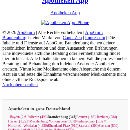
Apotheken App
Apotheken App
© 2026
ApoGuru
| Alle Rechte vorbehalten |
ApoGuru
Brandenburg
ist eine Marke von
CannaZen
|
Impressum
| Die
Inhalte und Dienste auf ApoGuru Brandenburg dienen deiner
persönlichen Information und dem Austausch von Erfahrungen.
Eine individuelle ärztliche Beratung oder Fernbehandlung findet
hier nicht statt. Alle Inhalte können in keinem Fall die professionelle
Beratung und Behandlung durch deinen Arzt oder Apotheker
ersetzen. Nimm keine Medikamente ohne Absprache mit deinem
Arzt ein und setze die Einnahme verschriebener Medikamente nicht
ohne ärztliche Rücksprache ab.
Nach oben scrollen
Apotheken in ganz Deutschland
Bayern (2.619)
Berlin (493)
Brandenburg (345)
Bremen (163)
Hamburg (284)
|
Hessen (1.223)
Mecklenburg-Vorpommern (301)
Niedersachsen (1.327)
Nordrhein-Westfalen (4.230)
Rheinland-Pfalz (915)
Saarland (209)
Sachsen (859)
Sachsen-Anhalt (491)
Schleswig-Holstein (679)