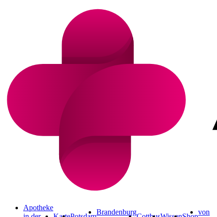
Apotheke
Brandenburg
von
in der
Karte
Potsdam
Cottbus
Wissen
Shop