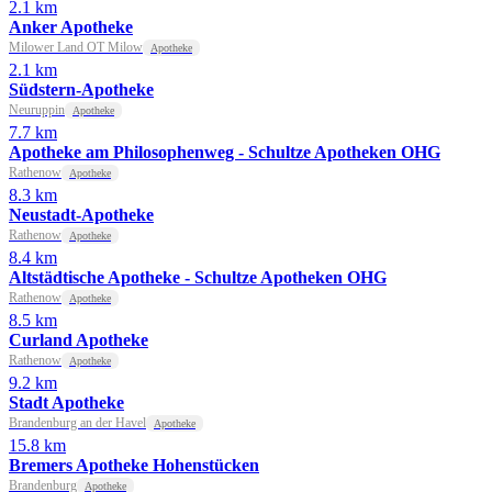
2.1 km
Anker Apotheke
Milower Land OT Milow
Apotheke
2.1 km
Südstern-Apotheke
Neuruppin
Apotheke
7.7 km
Apotheke am Philosophenweg - Schultze Apotheken OHG
Rathenow
Apotheke
8.3 km
Neustadt-Apotheke
Rathenow
Apotheke
8.4 km
Altstädtische Apotheke - Schultze Apotheken OHG
Rathenow
Apotheke
8.5 km
Curland Apotheke
Rathenow
Apotheke
9.2 km
Stadt Apotheke
Brandenburg an der Havel
Apotheke
15.8 km
Bremers Apotheke Hohenstücken
Brandenburg
Apotheke