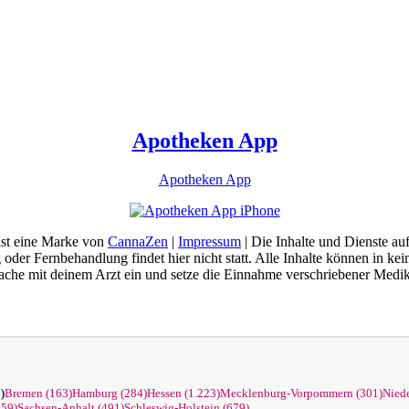
Apotheken App
Apotheken App
st eine Marke von
CannaZen
|
Impressum
| Die Inhalte und Dienste a
oder Fernbehandlung findet hier nicht statt. Alle Inhalte können in k
he mit deinem Arzt ein und setze die Einnahme verschriebener Medik
)
Bremen (163)
Hamburg (284)
Hessen (1.223)
Mecklenburg-Vorpommern (301)
Niede
859)
Sachsen-Anhalt (491)
Schleswig-Holstein (679)