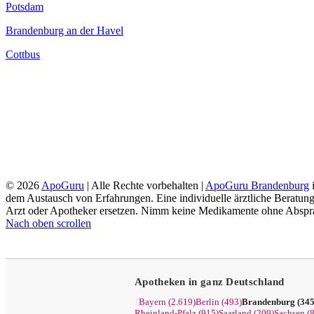
Potsdam
Brandenburg an der Havel
Cottbus
© 2026
ApoGuru
| Alle Rechte vorbehalten |
ApoGuru Brandenburg
i
dem Austausch von Erfahrungen. Eine individuelle ärztliche Beratung 
Arzt oder Apotheker ersetzen. Nimm keine Medikamente ohne Absprac
Nach oben scrollen
Apotheken in ganz Deutschland
Bayern (2.619)
Berlin (493)
Brandenburg (345
|
Rheinland-Pfalz (915)
Saarland (209)
Sachsen (