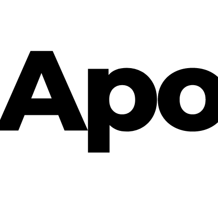
Cannabis Rezept & Blüten
CannaZen.de