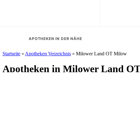
APOTHEKEN IN DER NÄHE
Startseite
»
Apotheken Verzeichnis
»
Milower Land OT Milow
Apotheken in Milower Land O
1 Apotheken sind für Milower Land OT Milow hinterlegt: 1 Apotheke. N
Milower Land OT Milow bieten neben der normalen Rezeptabgabe auch 
Öffnungszeiten verweisen wir auf den
Apotheken-Notdienst
.
1
Einträge in Milower Land OT Milow gefunden.
Nur geöffnete anzeigen
Anker Apotheke