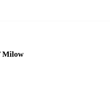
T Milow
utze die Karte, um nach Adresse oder Postleitzahl zu filtern und die 
Beratung, Impfungen oder einen Lieferservice an — Details stehen jew