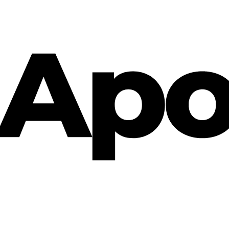
Cannabis Rezept & Blüten
CannaZen.de