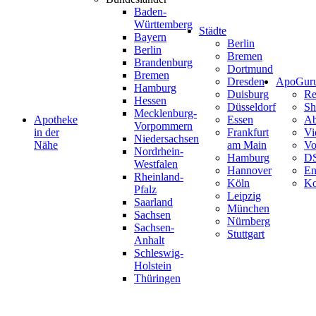
Baden-
Württemberg
Städte
Bayern
Berlin
Berlin
Bremen
Brandenburg
Dortmund
Bremen
Dresden
ApoGur
Hamburg
Duisburg
Re
Hessen
Düsseldorf
Sh
Mecklenburg-
Apotheke
Essen
Ab
Vorpommern
in der
Frankfurt
Vi
Niedersachsen
Nähe
am Main
Vo
Nordrhein-
Hamburg
D
Westfalen
Hannover
En
Rheinland-
Köln
Ko
Pfalz
Leipzig
Saarland
München
Sachsen
Nürnberg
Sachsen-
Stuttgart
Anhalt
Schleswig-
Holstein
Thüringen