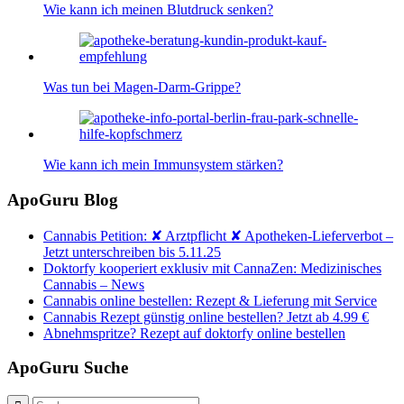
Wie kann ich meinen Blutdruck senken?
Was tun bei Magen-Darm-Grippe?
Wie kann ich mein Immunsystem stärken?
ApoGuru Blog
Cannabis Petition: ✘ Arztpflicht ✘ Apotheken-Lieferverbot –
Jetzt unterschreiben bis 5.11.25
Doktorfy kooperiert exklusiv mit CannaZen: Medizinisches
Cannabis – News
Cannabis online bestellen: Rezept & Lieferung mit Service
Cannabis Rezept günstig online bestellen? Jetzt ab 4.99 €
Abnehmspritze? Rezept auf doktorfy online bestellen
ApoGuru Suche